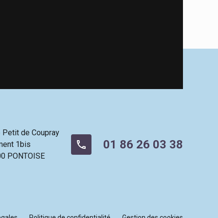
e Petit de Coupray
01 86 26 03 38
phone
ment 1bis
00
PONTOISE
égales
Politique de confidentialité
Gestion des cookies