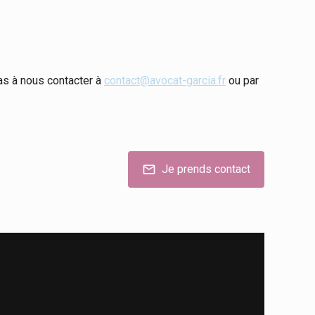
pas à nous contacter à
contact@avocat-garcia.fr
ou par
Je prends contact
mail