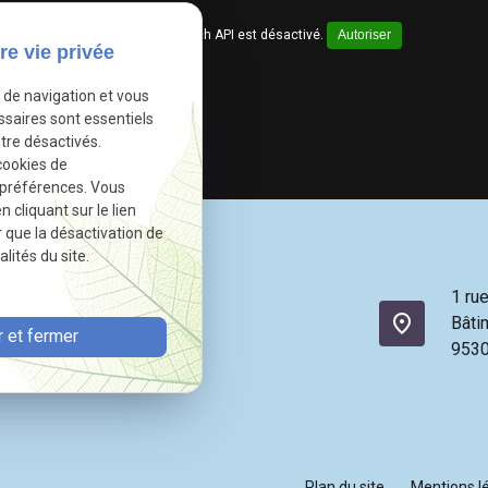
Google Maps Search API est désactivé.
Autoriser
re vie privée
e de navigation et vous
ssaires sont essentiels
tre désactivés.
cookies de
 préférences. Vous
cliquant sur le lien
r que la désactivation de
lités du site.
1 ru
place
Bâti
 et fermer
953
Plan du site
Mentions l