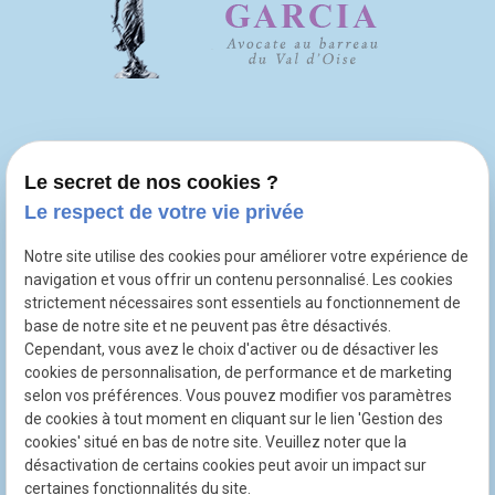
Le secret de nos cookies ?
Le respect de votre vie privée
1 rue Petit de Coupray
place
Bâtiment 1bis
Notre site utilise des cookies pour améliorer votre expérience de
navigation et vous offrir un contenu personnalisé. Les cookies
95300
PONTOISE
strictement nécessaires sont essentiels au fonctionnement de
base de notre site et ne peuvent pas être désactivés.
Cependant, vous avez le choix d'activer ou de désactiver les
01 86 26 03 38
phone
cookies de personnalisation, de performance et de marketing
selon vos préférences. Vous pouvez modifier vos paramètres
de cookies à tout moment en cliquant sur le lien 'Gestion des
cookies' situé en bas de notre site. Veuillez noter que la
désactivation de certains cookies peut avoir un impact sur
certaines fonctionnalités du site.
SIRET : 48160240700043