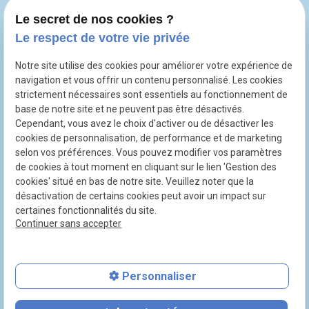
Le secret de nos cookies ?
Le respect de votre vie privée
1 rue Petit de Coupray
place
Bâtiment 1bis
Notre site utilise des cookies pour améliorer votre expérience de
navigation et vous offrir un contenu personnalisé. Les cookies
95300 PONTOISE
strictement nécessaires sont essentiels au fonctionnement de
base de notre site et ne peuvent pas être désactivés.
Cependant, vous avez le choix d'activer ou de désactiver les
01 86 26 03 38
phone
cookies de personnalisation, de performance et de marketing
selon vos préférences. Vous pouvez modifier vos paramètres
de cookies à tout moment en cliquant sur le lien 'Gestion des
cookies' situé en bas de notre site. Veuillez noter que la
désactivation de certains cookies peut avoir un impact sur
certaines fonctionnalités du site.
SIRET : 48160240700043
Continuer sans accepter
Plan du site
Mentions légales
Personnaliser
Politique de confidentialité
Gestion des cookies