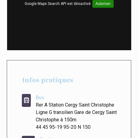
Google Maps Search API est désactivé.
Autoriser
Infos pratiques
Bus
directions_bus
Rer A Station Cergy Saint Christophe
Ligne G transilien Gare de Cergy Saint
Christophe à 150m
44 45 95-19 95-20 N 150