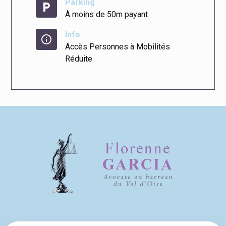
Parking
local_parking
À moins de 50m payant
Info
info
Accès Personnes à Mobilités
Réduite