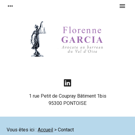
Panneau de gestion des cookies
more_horiz
menu
1 rue Petit de Coupray Bâtiment 1bis
95300 PONTOISE
Vous êtes ici :
Accueil
> Contact