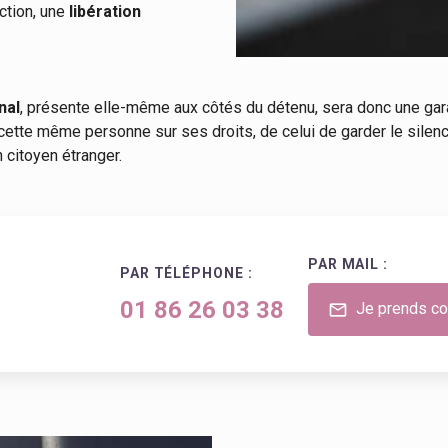
action, une
libération
nal
, présente elle-même aux côtés du détenu, sera donc une gar
r cette même personne sur ses droits, de celui de garder le sile
 citoyen étranger.
PAR MAIL :
PAR TÉLÉPHONE :
01 86 26 03 38
Je prends co
mail