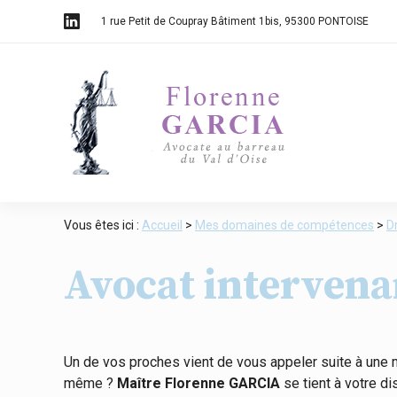
Panneau de gestion des cookies
1 rue Petit de Coupray Bâtiment 1bis
95300 PONTOISE
Vous êtes ici :
Accueil
>
Mes domaines de compétences
>
D
Avocat intervena
Un de vos proches vient de vous appeler suite à une m
même ?
Maître Florenne GARCIA
se tient à votre di