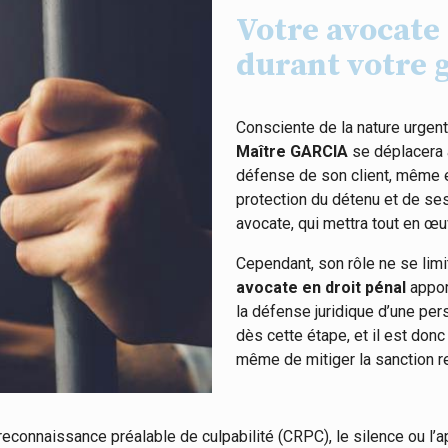
Votre avocate 
durant votre g
Consciente de la nature urgent
Maître GARCIA
se déplacera
défense de son client, même e
protection du détenu et de ses
avocate, qui mettra tout en œu
Cependant, son rôle ne se limit
avocate en droit pénal
apport
la défense juridique d’une pe
dès cette étape, et il est do
même de mitiger la sanction re
reconnaissance préalable de culpabilité (CRPC), le silence ou l’